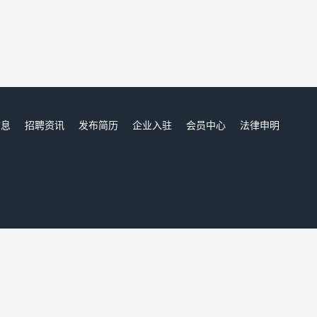
信息
招聘资讯
发布简历
企业入驻
会员中心
法律申明
们
奉新人才网,奉新招聘网,奉新人才市场,奉新人事人才网
Copyright © 2017-2021 奉新人才网 www.dhxq.cn All rights reserved.