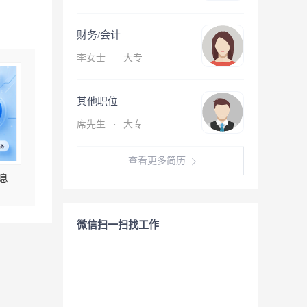
财务/会计
李女士
·
大专
其他职位
席先生
·
大专
查看更多简历
息
微信扫一扫找工作