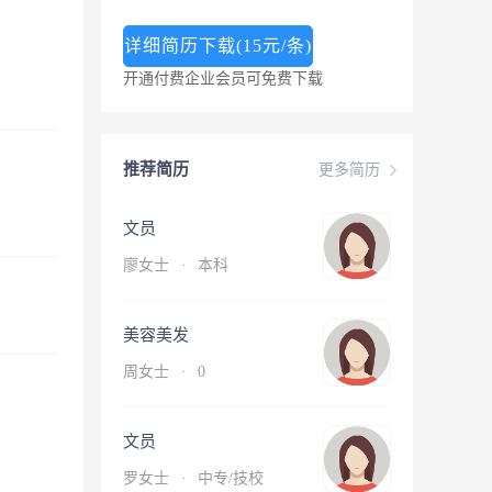
详细简历下载(15元/条)
开通付费企业会员可免费下载
推荐简历
更多简历
文员
廖女士
·
本科
美容美发
周女士
·
0
文员
罗女士
·
中专/技校